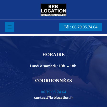
Aller
au
contenu
Please select a calendar to display.
Tél : 06.79.05.74.64
Main
Menu
HORAIRE
Lundi à samedi : 10h – 18h
COORDONNÉES
06.79.05.74.64
contact@brblocation.fr